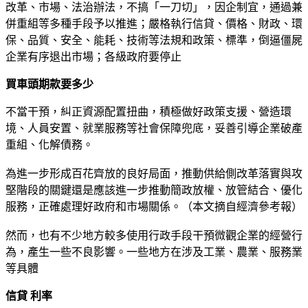
改革、市場、法治辦法，不搞「一刀切」，因企制宜，通過兼
併重組等多種手段予以推進；嚴格執行信貸、價格、財政、環
保、品質、安全、能耗、技術等法規和政策、標準，倒逼僵屍
企業有序退出市場；各級政府要停止
買車頭期款要多少
不當干預，糾正資源配置扭曲，積極做好政策支援、營造環
境、人員安置、就業服務等社會保障兜底，妥善引導企業破產
重組、化解債務。
為進一步形成百花齊放的良好局面，推動供給側改革落實與攻
堅階段的關鍵還是應該進一步推動簡政放權、放管結合、優化
服務，正確處理好政府和市場關係。（本文摘自經濟參考報）
然而，也有不少地方較多使用行政手段干預微觀企業的經營行
為，產生一些不良影響。一些地方在涉及工業、農業、服務業
等具體
信貸 利率