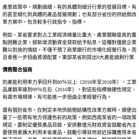
產業政策中，規劃過細，有的具體到細分行業的發展目標，有
的甚至細化到具體的產品發展規劃；也有部分省份的供給側改
革方案中，包含較多行政指令、指標。
例如，某省要求對占工業經濟總量比重大、產業關聯度高的重
點困難企業，按新增流動資金貸款給予貼息。這種對僵屍企業
難以割捨的情結，不僅干預了商業銀行的市場化經營行為，而
且會進一步扭曲資源配置。東部某省則提出9大產能過剩行業
債務整合協商
的產能利用率力爭回升到80％以上（2016年至2018年）、工業
品產銷率達到99％左右（2016年）。對這些指標做硬性規定，
有違市場規律，有可能進一步扭曲企業經營行為。
還有個別省市，在制定本地供給側結構性改革方案時，順便出
臺了一些帶有地方保護色彩的政策。例如西南某省的一項政策
規定，要制定優質產品目錄，安排數億元財政資金鼓勵省內主
要使用者擴大利用本省產品，鼓勵引導就地就近採購應用本省