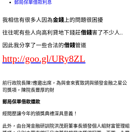
郵局保單借款利息
我相信有很多人因為
金錢
上的問題很困擾
往往呢有些人向高利貸地下錢莊
借錢
害了不少人..
因此我分享了一些合法的
借錢
管道
http://goo.gl/URy8ZL
前行政院長陳?應邀出席，為與會來賓致詞與頒發金融之星公
司獎項，陳院長豐厚的財
郵局保單借款還款
經閱歷讓今年的頒獎典禮深具意義！
此外，由台灣金融研訓院洪茂蔚董事長頒發個人組財富管理組