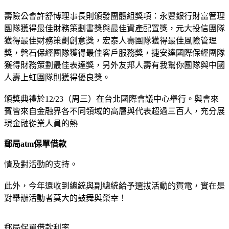
壽險公會許舒博理事長則頒發團體組獎項：永豐銀行財富管理
團隊獲得最佳財務策劃書獎與最佳資產配置獎，元大投信團隊
獲得最佳財務策劃創意獎，宏泰人壽團隊獲得最佳風險管理
獎，磐石保經團隊獲得最佳客戶服務獎，捷安達國際保經團隊
獲得財務策劃最佳表達獎，另外友邦人壽有我幫你團隊與中國
人壽上虹團隊則獲得優良獎。
頒獎典禮於12/23（周三）在台北國際會議中心舉行。與會來
賓皆來自金融界各不同領域的高層與代表超過三百人，充分展
現金融從業人員的熱
郵局atm保單借款
情及對活動的支持。
此外，今年還收到總統與副總統給予選拔活動的賀電，實在是
對舉辦活動者莫大的鼓舞與榮幸！
郵局保單借款利率