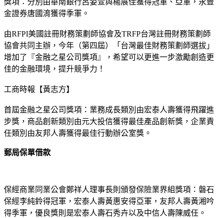
獎項：分別由華南銀行呂姿萱與楊展佳獲得冠軍、亞軍，永豐
金證券唐國淯獲得季軍。
由RFPI美國註冊財務策劃師協會及TRFP台灣註冊財務策劃師
協會共同主辦，今年（第四屆）「台灣最佳財務策劃師選拔」
增加了『金融之星公司獎項』，希望可以更進一步激勵創造更
佳的金融環境，提升競爭力！
工商時報【黃志方】
首屆金融之星公司獎項：業務成長類別由宏泰人壽獲得飛躍進
步獎，商品創新類別由元大投信獲得最佳產品創新獎，企業責
任類別由友邦人壽獲得最佳行動辦公室獎。
郵局保單借款
保經商業同業公會鄭祥人理事長則頒發保險業界組獎項：磐石
保經李純鈴得冠軍，宏泰人壽黃惠安得亞軍，友邦人壽黃湘吟
得季軍，優良獎則是宏泰人壽石秀卉以及中信人壽陳威任。