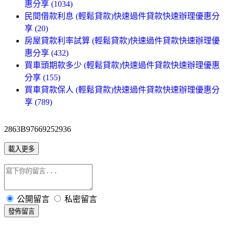
惠分享 (1034)
民間借款利息 (輕鬆貸款)快速過件貸款快速辦理優惠分
享 (20)
房屋貸款利率試算 (輕鬆貸款)快速過件貸款快速辦理優
惠分享 (432)
買車頭期款多少 (輕鬆貸款)快速過件貸款快速辦理優惠
分享 (155)
買車貸款保人 (輕鬆貸款)快速過件貸款快速辦理優惠分
享 (789)
2863B97669252936
載入更多
公開留言
私密留言
發佈留言