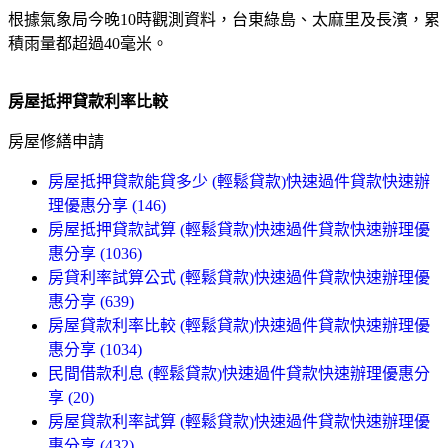
根據氣象局今晚10時觀測資料，台東綠島、太麻里及長濱，累
積雨量都超過40毫米。
房屋抵押貸款利率比較
房屋修繕申請
房屋抵押貸款能貸多少 (輕鬆貸款)快速過件貸款快速辦
理優惠分享 (146)
房屋抵押貸款試算 (輕鬆貸款)快速過件貸款快速辦理優
惠分享 (1036)
房貸利率試算公式 (輕鬆貸款)快速過件貸款快速辦理優
惠分享 (639)
房屋貸款利率比較 (輕鬆貸款)快速過件貸款快速辦理優
惠分享 (1034)
民間借款利息 (輕鬆貸款)快速過件貸款快速辦理優惠分
享 (20)
房屋貸款利率試算 (輕鬆貸款)快速過件貸款快速辦理優
惠分享 (432)