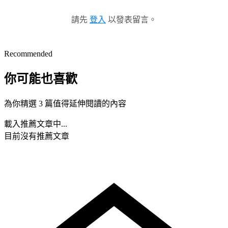
請先
登入
以發表留言。
Recommended
你可能也喜歡
為你精選 3 篇值得延伸閱讀的內容
載入推薦文章中...
目前沒有推薦文章